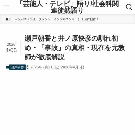
「芸能人・テレビ」語り/社会科関
連徒然語り
ホーム
人物（俳優・タレント・インフルエンサー）
瀬戸朝香
瀬戸朝香と井ノ原快彦の馴れ初
2026
め・「事故」の真相・現在を元教
4/05
師が徹底解説
2026年2月21日
2026年4月5日
瀬戸朝香