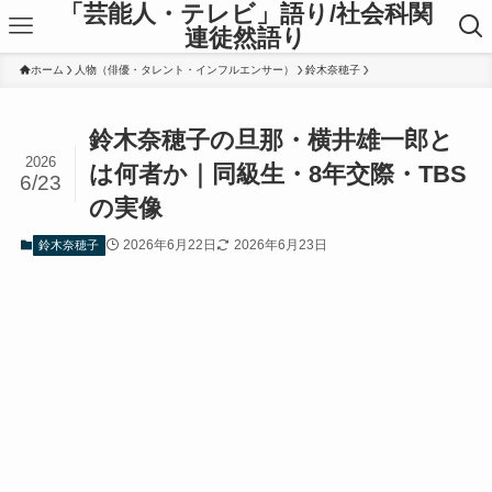
「芸能人・テレビ」語り/社会科関
連徒然語り
ホーム
人物（俳優・タレント・インフルエンサー）
鈴木奈穂子
鈴木奈穂子の旦那・横井雄一郎と
2026
は何者か｜同級生・8年交際・TBS
6/23
の実像
2026年6月22日
2026年6月23日
鈴木奈穂子