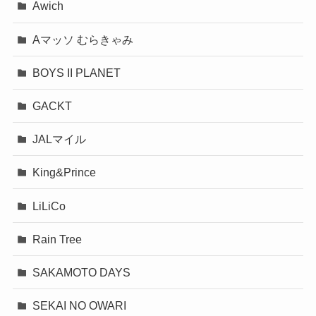
Awich
Aマッソ むらきゃみ
BOYS II PLANET
GACKT
JALマイル
King&Prince
LiLiCo
Rain Tree
SAKAMOTO DAYS
SEKAI NO OWARI