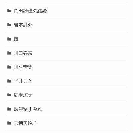
岡田紗佳の結婚
岩本計介
嵐
川口春奈
川村壱馬
平井こと
広末涼子
廣津留すみれ
志穂美悦子