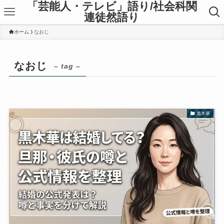
「芸能人・テレビ」語り/社会科関
連徒然語り
ホーム
なおじ
なおじ
– tag –
黒木華