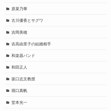
原菜乃華
古川優香とサグワ
吉岡美穂
吉高由里子の結婚相手
和楽器バンド
和田正人
坂口志文教授
堀口真帆
堂本光一