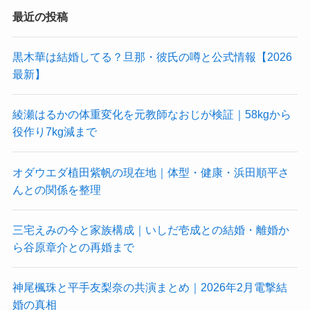
最近の投稿
黒木華は結婚してる？旦那・彼氏の噂と公式情報【2026
最新】
綾瀬はるかの体重変化を元教師なおじが検証｜58kgから
役作り7kg減まで
オダウエダ植田紫帆の現在地｜体型・健康・浜田順平さ
んとの関係を整理
三宅えみの今と家族構成｜いしだ壱成との結婚・離婚か
ら谷原章介との再婚まで
神尾楓珠と平手友梨奈の共演まとめ｜2026年2月電撃結
婚の真相