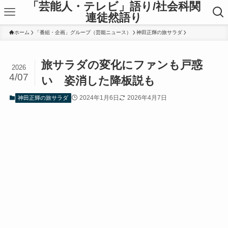
「芸能人・テレビ」語り/社会科関
連徒然語り
ホーム
「番組・企画」グループ（芸能ニュース）
神田正輝の旅サラダ
旅サラダの変化にファンも戸惑
2026
4/07
い 姿消した降板説も
2024年1月6日
2026年4月7日
神田正輝の旅サラダ