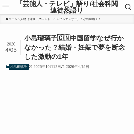
「芸能人・テレビ」語り/社会科関
連徒然語り
ホーム
人物（俳優・タレント・インフルエンサー）
小島瑠璃子
小島瑠璃子🇨🇳中国留学なぜ行か
2026
なかった？結婚・妊娠で夢を断念
4/05
した激動の1年
2025年10月12日
2026年4月5日
小島瑠璃子