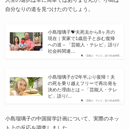
人生の選択は常に簡単ではありませんが、小島は
自分なりの道を見つけたのでしょう。
小島瑠璃子💝夫死去から8ヶ月の
現在｜実家で1歳息子と歩む復帰
への道 – 「芸能人・テレビ」語り/
社会科関連…
「芸能人・テレビ」語り/社会科関…
小島瑠璃子が2年半ぶり復帰！夫
の死を乗り越えフリーで再出発を
決めた理由とは – 「芸能人・テレ
ビ」語り/…
「芸能人・テレビ」語り/社会科関…
小島瑠璃子の中国留学計画について、実際のネッ
ト上の反応を調査しました。​