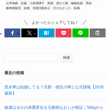
台湾海峡
妊娠
小島瑠璃子
延期
授かり婚
極秘結婚
理由
略奪婚疑惑
結婚
芸能活動休止
行かなかった
転職
よかったらシェアしてね！
検索
最近の投稿
黒木華は結婚してる？旦那・彼氏の噂と公式情報【2026
最新】
綾瀬はるかの体重変化を元教師なおじが検証｜58kgから