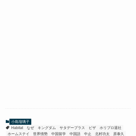
小島瑠璃子
Habitat
なぜ
キングダム
サタデープラス
ビザ
ホリプロ退社
ホームステイ
世界情勢
中国留学
中国語
中止
北村功太
原泰久