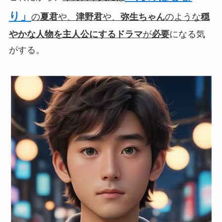
り」
の
夏君
や、
津野君
や、
弥生ちゃん
のような
穏
やかな人物を主人公にするドラマ
が
必要
になる気
がする。