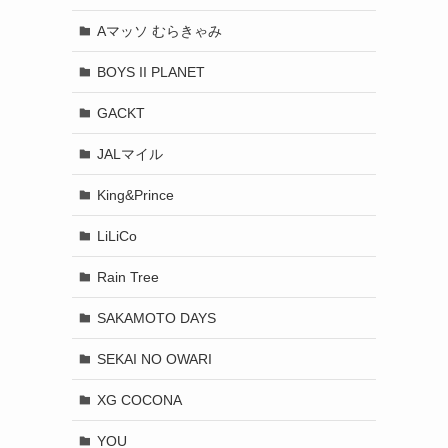
Aマッソ むらきゃみ
BOYS II PLANET
GACKT
JALマイル
King&Prince
LiLiCo
Rain Tree
SAKAMOTO DAYS
SEKAI NO OWARI
XG COCONA
YOU