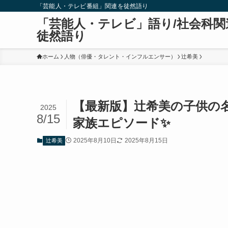
「芸能人・テレビ番組」関連を徒然語り
「芸能人・テレビ」語り/社会科関
徒然語り
ホーム
人物（俳優・タレント・インフルエンサー）
辻希美
【最新版】辻希美の子供の
2025
8/15
家族エピソード✨
2025年8月10日
2025年8月15日
辻希美