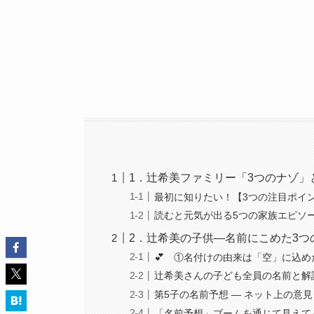
1．辻希美ファミリー「3つのナゾ」
最初に知りたい！【3つの注目ポイ
読むと元気が出る5つの家族エピソ
2．辻希美の子供―名前にこめた3つ
💕 ①名付けの由来は「空」に込
辻希美さんの子ども全員の名前と解説
第5子の名前予想 ― ネット上の意
「名前予想」ブームを通じて見えて