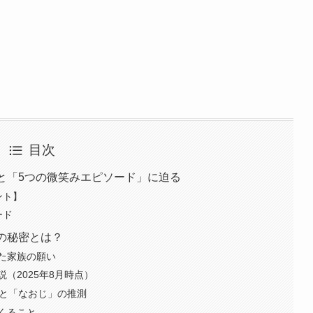
目次
と「5つの微笑みエピソード」に迫る
ント】
ード
の秘密とは？
めた家族の願い
（2025年8月時点）
見と「なおじ」の推測
くること